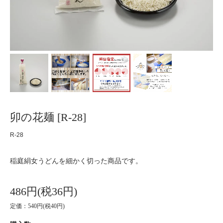
卯の花麺 [R-28]
R-28
稲庭絹女うどんを細かく切った商品です。
486円(税36円)
定価：540円(税40円)