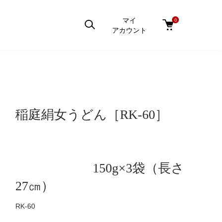
マイ
0
アカウント
稲庭絹女うどん［RK-60］
150g×3袋（長さ
27㎝）
RK-60